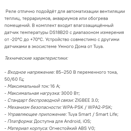
Реле отлично подойдёт для автоматизации вентиляции
теплиц, террариумов, аквариумов или обогрева
помещений. В комплект входит влагозащищённый
датчик температуры DS18B20 с диапазоном измерения
от -20°C до +70°C. Устройство совместимо с другими
датчиками в экосистеме Умного Дома от Tuya.
Технические характеристики:
-
Входное напряжение:
85–250 В переменного тока,
50/60 Гц;
-
Максимальный ток:
16 А;
-
Максимальная нагрузка:
3000 Вт;
-
Стандарт беспроводной связи:
ZIGBEE 3.0;
-
Механизм безопасности:
WPA-PSK / WPA2-PSK;
-
Управляющее приложение:
Tuya Smart / Smart Life;
-
Платформа:
Доступна для Android, iOS;
-
Материал корпуса:
Огнестойкий ABS V0;